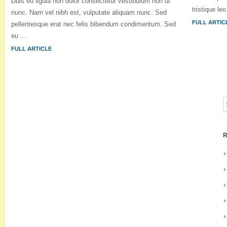
Duis eu ligula non dolor consectetur vestibulum non ut
tristique le
nunc. Nam vel nibh est, vulputate aliquam nunc. Sed
FULL ARTIC
pellentesque erat nec felis bibendum condimentum. Sed
eu ...
FULL ARTICLE
R