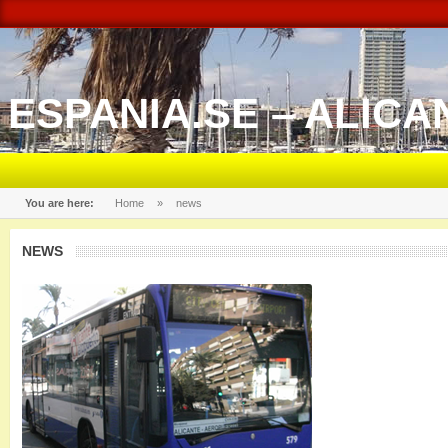
ESPANIA.SE – ALICA
You are here:
Home
»
news
NEWS