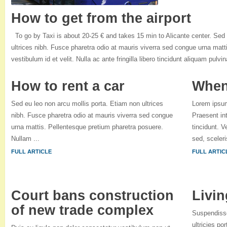
How to get from the airport
To go by Taxi is about 20-25 € and takes 15 min to Alicante center. Sed 
ultrices nibh. Fusce pharetra odio at mauris viverra sed congue urna matt
vestibulum id et velit. Nulla ac ante fringilla libero tincidunt aliquam pulvin
How to rent a car
When 
Sed eu leo non arcu mollis porta. Etiam non ultrices
Lorem ipsum 
nibh. Fusce pharetra odio at mauris viverra sed congue
Praesent int
urna mattis. Pellentesque pretium pharetra posuere.
tincidunt. 
Nullam ...
sed, sceleri
FULL ARTICLE
FULL ARTIC
Court bans construction
Livin
of new trade complex
Suspendisse 
ultricies po